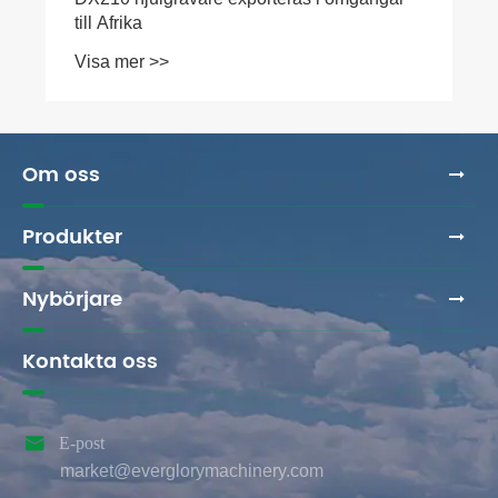
till Afrika
Visa mer >>
Om oss
Produkter
Nybörjare
Kontakta oss

E-post
market@everglorymachinery.com