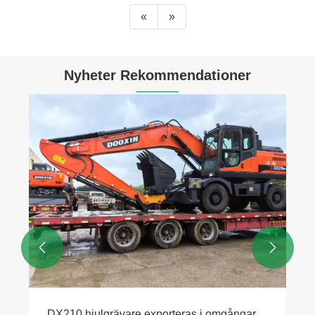
«
»
Nyheter Rekommendationer


DX210 hjulgrävare exporteras i omgångar