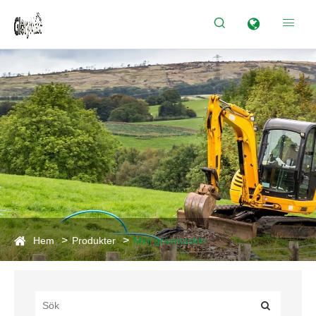


Hem
Produkter
Mini grävmaskin