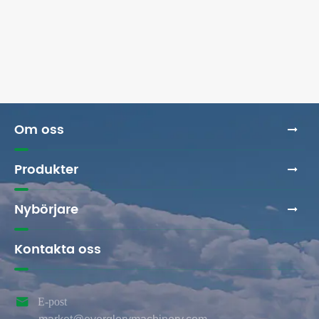
Vad gör en högkvalitativ grytare grävmaskin
som är nödvändig för modern konstruktion?
Visa mer >>
Om oss
Produkter
Nybörjare
Kontakta oss

E-post