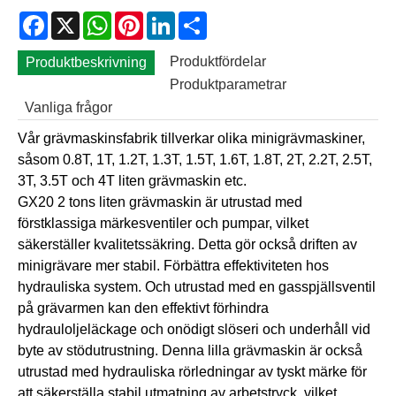
Facebook
X
WhatsApp
Pinterest
LinkedIn
Share
Produktfördelar
Produktbeskrivning
Produktparametrar
Vanliga frågor
Vår grävmaskinsfabrik tillverkar olika minigrävmaskiner,
såsom 0.8T, 1T, 1.2T, 1.3T, 1.5T, 1.6T, 1.8T, 2T, 2.2T, 2.5T,
3T, 3.5T och 4T liten grävmaskin etc.
GX20 2 tons liten grävmaskin är utrustad med
förstklassiga märkesventiler och pumpar, vilket
säkerställer kvalitetssäkring. Detta gör också driften av
minigrävare mer stabil. Förbättra effektiviteten hos
hydrauliska system. Och utrustad med en gasspjällsventil
på grävarmen kan den effektivt förhindra
hydrauloljeläckage och onödigt slöseri och underhåll vid
byte av stödutrustning. Denna lilla grävmaskin är också
utrustad med hydrauliska rörledningar av tyskt märke för
att säkerställa stabil utmatning av arbetstryck, vilket