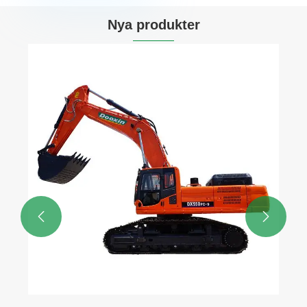
Nya produkter
Mögelplogning
Visa mer >>

