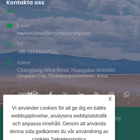
Kontakta oss

E-post
market@everglorymachinery.com

Tel
+86-18153282520

Adress
Changjiang West Road, Huangdao-distriktet,
Qingdao City, Shandong-provinsen, Kina
X
Vi använder cookies för att ge dig en bättre
webbupplevelse, analysera webbplatstrafik
Copyright © 2025 Qingdao Ever Glory Machinery
och anpassa innehåll. Genom att använda
Co., Ltd. Med ensamrätt.
denna sida godkänner du vår användning av
Links
|
Sitemap
|
RSS
|
XML
|
Sekretesspolicy
cookies.
Sekretesspolicy