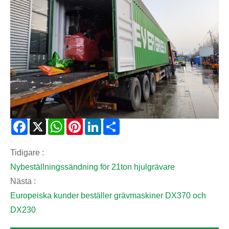
Facebook
X
WhatsApp
Pinterest
LinkedIn
Share
Tidigare :
Nybeställningssändning för 21ton hjulgrävare
Nästa :
Europeiska kunder beställer grävmaskiner DX370 och
DX230