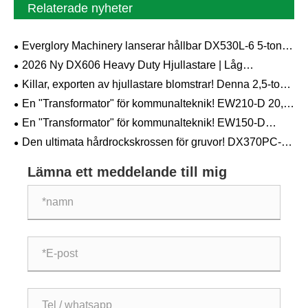
Relaterade nyheter
Everglory Machinery lanserar hållbar DX530L‑6 5-tons
hjullastare för schaktningsarbeten
2026 Ny DX606 Heavy Duty Hjullastare | Låg
bränslekostnad Quarry Construction Loader
Killar, exporten av hjullastare blomstrar! Denna 2,5-tons
"pocket powerhouse" är en riktig arbetshäst som aldrig
En "Transformator" för kommunalteknik! EW210-D 20,1-
backar från ett tufft jobb.
tons hjulgrävmaskin: vägklar och arbetsklar – inga
En "Transformator" för kommunalteknik! EW150-D
förseningar vid förflyttning mellan platser
13,52-tons hjulgrävmaskin: väg- och arbetsklar – inga
Den ultimata hårdrockskrossen för gruvor! DX370PC-9
förseningar vid flytt
35,6-tons grävmaskin är den perfekta lösningen för alla
typer av "gräva döda" problem.
Lämna ett meddelande till mig