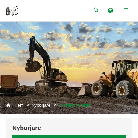


Hem
Nybörjare
Företagsnyheter
Nybörjare