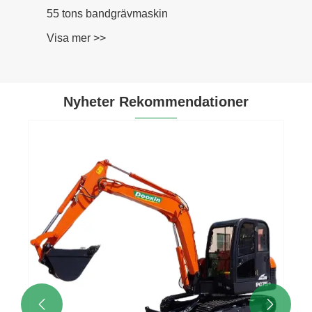
Nyheter Rekommendationer
6-stegs temperaturkontrollmetod för
grävmaskiner
Visa mer >>

