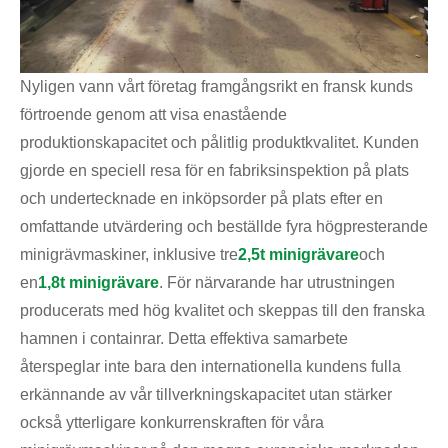
Nyligen vann vårt företag framgångsrikt en fransk kunds
förtroende genom att visa enastående
produktionskapacitet och pålitlig produktkvalitet. Kunden
gjorde en speciell resa för en fabriksinspektion på plats
och undertecknade en inköpsorder på plats efter en
omfattande utvärdering och beställde fyra högpresterande
minigrävmaskiner, inklusive tre
2,5t minigrävare
och
en
1,8t minigrävare
. För närvarande har utrustningen
producerats med hög kvalitet och skeppas till den franska
hamnen i containrar. Detta effektiva samarbete
återspeglar inte bara den internationella kundens fulla
erkännande av vår tillverkningskapacitet utan stärker
också ytterligare konkurrenskraften för våra